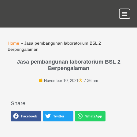
About Us
Our Ser
Contact Us
Home
»
Jasa pembangunan laboratorium BSL 2
Berpengalaman
Jasa pembangunan laboratorium BSL 2
Berpengalaman
November 10, 2021
7:36 am
Share
Facebook
Twitter
WhatsApp