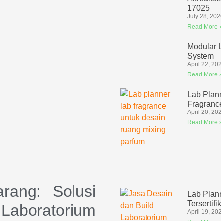
17025
July 28, 202
Read More 
Modular 
System
April 22, 20
Read More 
Lab Plan
Fragranc
April 20, 20
Read More 
arang: Solusi
Lab Plan
Tersertifi
aboratorium
April 19, 20