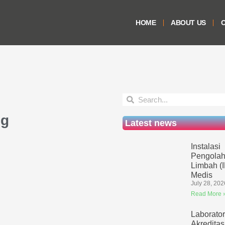
HOME
ABOUT US
O
ng
Latest news
Instalasi
Pengolah
Limbah (
Medis
July 28, 202
Read More 
Laborato
Akreditas