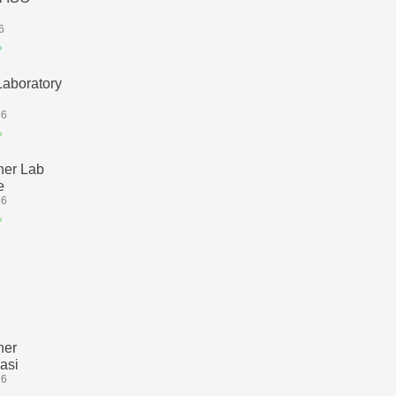
6
»
Laboratory
26
»
ner Lab
e
26
»
ner
kasi
26