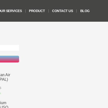
UR SERVICES
PRODUCT
CONTACT US
BLOG
an Air
IPAL)
6
»
rium
i ISO