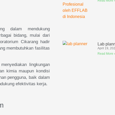
Read More 
ting dalam mendukung
rbagai bidang, mulai dari
aboratorium Cikarang hadir
Lab plan
yang membutuhkan fasilitas
April 19, 20
Read More 
k menyediakan lingkungan
an kimia maupun kondisi
han pengguna, baik dalam
dukung efektivitas kerja.
um