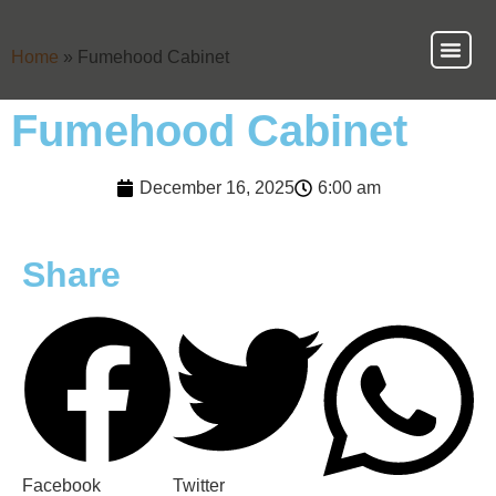
Home
»
Fumehood Cabinet
About Us
Our Ser
Contact Us
Fumehood Cabinet
December 16, 2025
6:00 am
Share
Facebook
Twitter