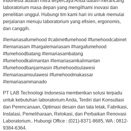
Indonesia adalah mitra terpercaya Anda dalam merancang
laboratorium masa depan yang mengilhami inovasi dan
penelitian unggul. Hubungi tim kami hari ini untuk memulai
perjalanan menuju laboratorium yang efisien, ergonomis,
dan canggih.
#lemariasafumehood #cabinetfumehood #fumehoodcabinet
#lemariasam #hargalemariasam #hargafumehood
#fumehoodbatang #lemariasambatang
#fumehoodkalimantan #lemariasamkalimantan
#fumehoodbanjarmasin #fumehoodsulawesi
#lemariasamsulawesi #fumehoodmakassar
#lemariasammanado
PT LAB Technologi Indonesia memberikan solusi terpadu
untuk kebutuhan laboratorium Anda, Terdiri dari Konsultasi
dan Perencanaan, Optimasi desain dan tata letak, Fabrikasi,
Instalasi, Pemeliharaan, Relokasi, dan Perbaikan Renovasi
Laboratorium.. Hubungi Office : (021)-8371-8685, WA : 0812-
9384-6364.