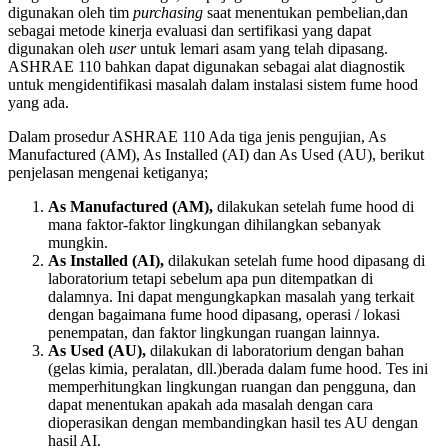
digunakan oleh tim
purchasing
saat menentukan pembelian,dan
sebagai metode kinerja evaluasi dan sertifikasi yang dapat
digunakan oleh
user
untuk lemari asam yang telah dipasang.
ASHRAE 110 bahkan dapat digunakan sebagai alat diagnostik
untuk mengidentifikasi masalah dalam instalasi sistem fume hood
yang ada.
Dalam prosedur ASHRAE 110 Ada tiga jenis pengujian, As
Manufactured (AM), As Installed (AI) dan As Used (AU), berikut
penjelasan mengenai ketiganya;
As Manufactured (AM),
dilakukan setelah fume hood di
mana faktor-faktor lingkungan dihilangkan sebanyak
mungkin.
As Installed (AI),
dilakukan setelah fume hood dipasang di
laboratorium tetapi sebelum apa pun ditempatkan di
dalamnya. Ini dapat mengungkapkan masalah yang terkait
dengan bagaimana fume hood dipasang, operasi / lokasi
penempatan, dan faktor lingkungan ruangan lainnya.
As Used (AU),
dilakukan di laboratorium dengan bahan
(gelas kimia, peralatan, dll.)berada dalam fume hood. Tes ini
memperhitungkan lingkungan ruangan dan pengguna, dan
dapat menentukan apakah ada masalah dengan cara
dioperasikan dengan membandingkan hasil tes AU dengan
hasil AI.