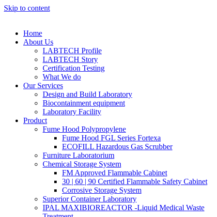
Skip to content
Home
About Us
LABTECH Profile
LABTECH Story
Certification Testing
What We do
Our Services
Design and Build Laboratory
Biocontainment equipment
Laboratory Facility
Product
Fume Hood Polypropylene
Fume Hood FGL Series Fortexa
ECOFILL Hazardous Gas Scrubber
Furniture Laboratorium
Chemical Storage System
FM Approved Flammable Cabinet
30 | 60 | 90 Certified Flammable Safety Cabinet
Corrosive Storage System
Superior Container Laboratory
IPAL MAXIBIOREACTOR -Liquid Medical Waste
Treatment