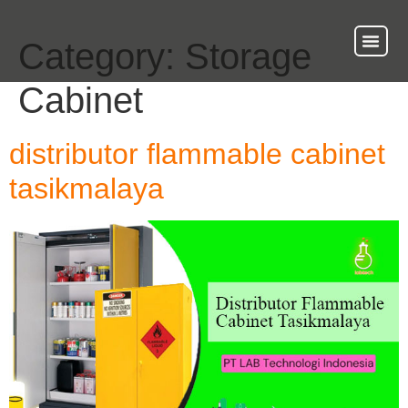
Category:
Storage
About Us
Our Ser
Contact Us
Cabinet
distributor flammable cabinet
tasikmalaya