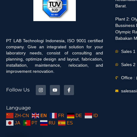
Barat.
Plant 2: O
Bussiness D
Olympic Ra
Babakan M
PT LAB Technologi Indonesia, ISO 9001 certified
company. Give an integrated solution for your
Sales 1
laboratory needs, consist of consulting and
planning, optimize design and layout, fabrication,
Sales 2
installation, maintenance, relocation, and
improvement renovation.
Office 
Follow Us
salesas
Language
ZH-CN
EN
FR
DE
ID
JA
PT
RU
ES