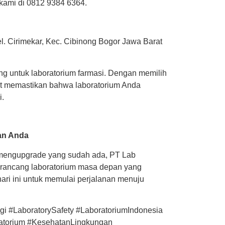
kami di 0812 9384 6364.
l. Cirimekar, Kec. Cibinong Bogor Jawa Barat
ting untuk laboratorium farmasi. Dengan memilih
at memastikan bahwa laboratorium Anda
i.
an Anda
mengupgrade yang sudah ada, PT Lab
erancang laboratorium masa depan yang
hari ini untuk memulai perjalanan menuju
gi #LaboratorySafety #LaboratoriumIndonesia
atorium #KesehatanLingkungan