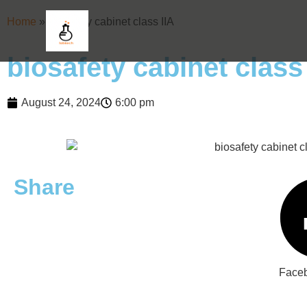
Home
»
biosafety cabinet class IIA
biosafety cabinet class
August 24, 2024
6:00 pm
Share
Face