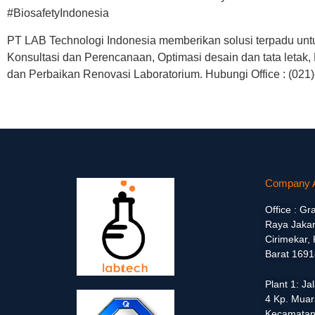
#BiosafetyIndonesia
PT LAB Technologi Indonesia memberikan solusi terpadu untuk
Konsultasi dan Perencanaan, Optimasi desain dan tata letak, F
dan Perbaikan Renovasi Laboratorium. Hubungi Office : (02
Company 
Office : Gr
Raya Jakar
Cirimekar,
Barat 1691
Plant 1: J
4 Kp. Muar
Kecamatan