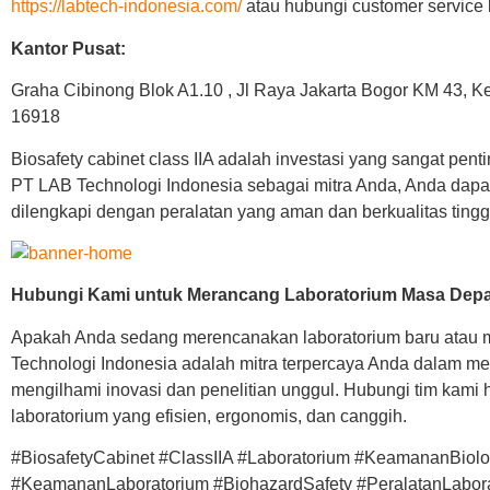
https://labtech-indonesia.com/
atau hubungi customer service 
Kantor Pusat:
Graha Cibinong Blok A1.10 , Jl Raya Jakarta Bogor KM 43, Ke
16918
Biosafety cabinet class IIA adalah investasi yang sangat pen
PT LAB Technologi Indonesia sebagai mitra Anda, Anda dap
dilengkapi dengan peralatan yang aman dan berkualitas tingg
Hubungi Kami untuk Merancang Laboratorium Masa Dep
Apakah Anda sedang merencanakan laboratorium baru atau 
Technologi Indonesia adalah mitra terpercaya Anda dalam m
mengilhami inovasi dan penelitian unggul. Hubungi tim kami 
laboratorium yang efisien, ergonomis, dan canggih.
#BiosafetyCabinet #ClassIIA #Laboratorium #KeamananBiolo
#KeamananLaboratorium #BiohazardSafety #PeralatanLabor