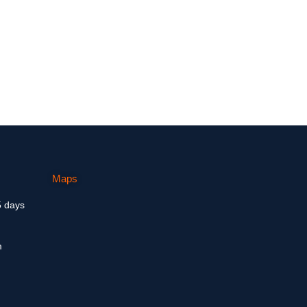
Maps
5 days
m