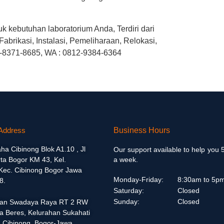
 kebutuhan laboratorium Anda, Terdiri dari
abrikasi, Instalasi, Pemeliharaan, Relokasi,
1)-8371-8685, WA : 0812-9384-6364
Address
Business Hours
aha Cibinong Blok A1.10 , Jl
Our support available to help you 
ta Bogor KM 43, Kel.
a week.
 Kec. Cibinong Bogor Jawa
Monday-Friday:
8:30am to 5p
8.
Saturday:
Closed
Sunday:
Closed
alan Swadaya Raya RT 2 RW
a Beres, Kelurahan Sukahati
 Cibinong, Bogor-Jawa