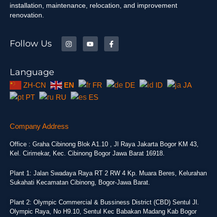
installation, maintenance, relocation, and improvement
renovation.
Follow Us
Language
ZH-CN
EN
FR
DE
ID
JA
PT
RU
ES
Company Address
Office : Graha Cibinong Blok A1.10 , Jl Raya Jakarta Bogor KM 43,
Kel. Cirimekar, Kec. Cibinong Bogor Jawa Barat 16918.
Plant 1: Jalan Swadaya Raya RT 2 RW 4 Kp. Muara Beres, Kelurahan
Sukahati Kecamatan Cibinong, Bogor-Jawa Barat.
Plant 2: Olympic Commercial & Bussiness District (CBD) Sentul Jl.
Olympic Raya, No H9.10, Sentul Kec Babakan Madang Kab Bogor