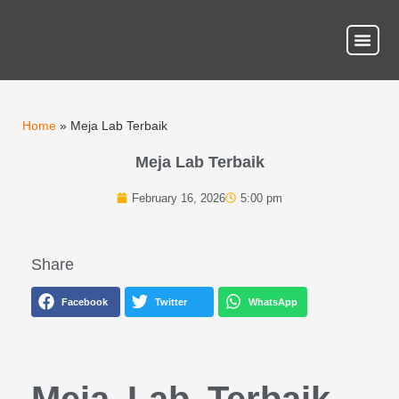
About Us
Our Ser
Contact Us
Home
»
Meja Lab Terbaik
Meja Lab Terbaik
February 16, 2026
5:00 pm
Share
Facebook
Twitter
WhatsApp
Meja Lab Terbaik –