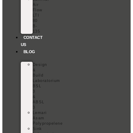
Air
Flow
LTI
80
B-
135
CONTACT
US
BLOG
Design
&
Build
Laboratorium
BSL
3
&
ABSL
3
Lemari
Asam
Polypropelene
Sink