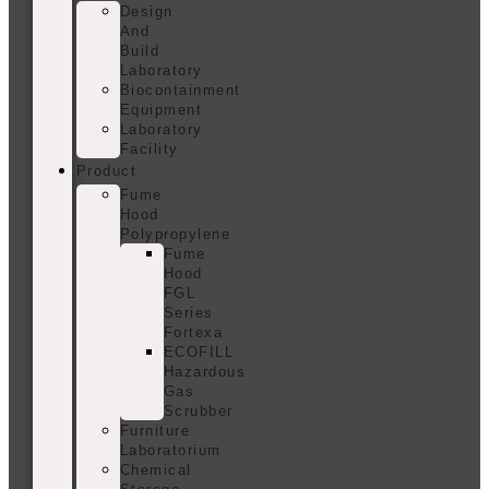
Design
And
Build
Laboratory
Biocontainment
Equipment
Laboratory
Facility
Product
Fume
Hood
Polypropylene
Fume
Hood
FGL
Series
Fortexa
ECOFILL
Hazardous
Gas
Scrubber
Furniture
Laboratorium
Chemical