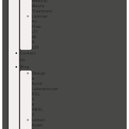
Medical
Waste
Treatment
Laminar
Air
Flow
LTI
80
B-
135
Contact
Us
Blog
Design
&
Build
Laboratorium
BSL
3
&
ABSL
3
Lemari
Asam