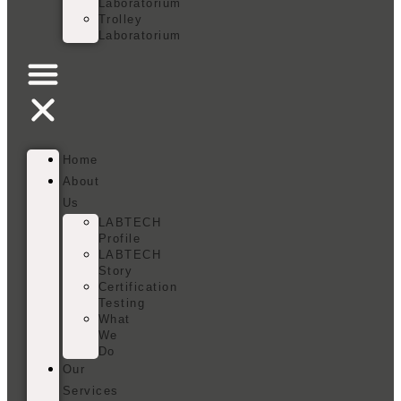
Laboratorium
Trolley
Laboratorium
Home
About
Us
LABTECH
Profile
LABTECH
Story
Certification
Testing
What
We
Do
Our
Services