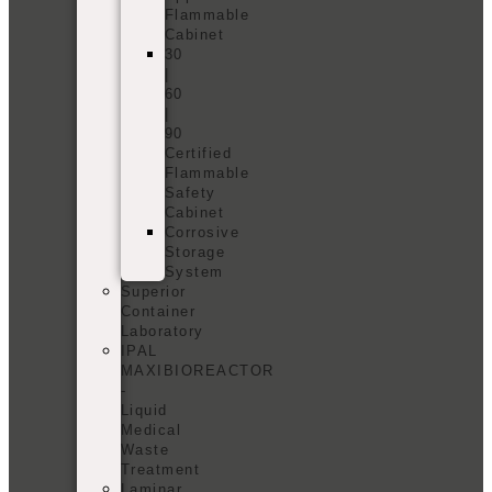
Flammable
Cabinet
30
|
60
|
90
Certified
Flammable
Safety
Cabinet
Corrosive
Storage
System
Superior
Container
Laboratory
IPAL
MAXIBIOREACTOR
-
Liquid
Medical
Waste
Treatment
Laminar