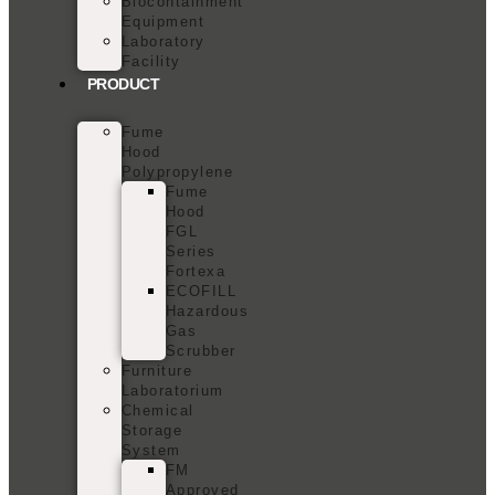
Biocontainment
Equipment
Laboratory
Facility
PRODUCT
Fume
Hood
Polypropylene
Fume
Hood
FGL
Series
Fortexa
ECOFILL
Hazardous
Gas
Scrubber
Furniture
Laboratorium
Chemical
Storage
System
FM
Approved