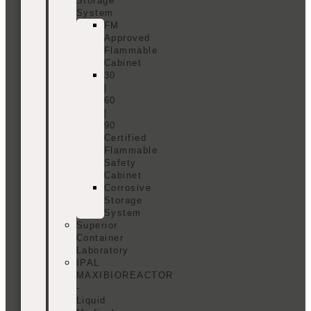
Storage
System
FM
Approved
Flammable
Cabinet
30
|
60
|
90
Certified
Flammable
Safety
Cabinet
Corrosive
Storage
System
Superior
Container
Laboratory
IPAL
MAXIBIOREACTOR
-
Liquid