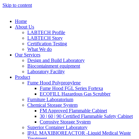
Skip to content
Home
About Us
LABTECH Profile
LABTECH Story
Certification Testing
What We do
Our Services
Design and Build Laboratory
Biocontainment equipment
Laboratory Facility
Product
Fume Hood Polypropylene
Fume Hood FGL Series Fortexa
ECOFILL Hazardous Gas Scrubber
Furniture Laboratorium
Chemical Storage System
FM Approved Flammable Cabinet
30 | 60 | 90 Certified Flammable Safety Cabinet
Corrosive Storage System
Superior Container Laboratory
IPAL MAXIBIOREACTOR -Liquid Medical Waste
Treatment