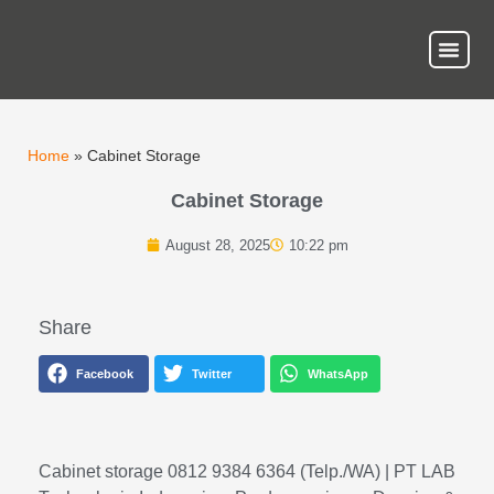
About Us
Our Ser
Contact Us
Home
»
Cabinet Storage
Cabinet Storage
August 28, 2025
10:22 pm
Share
Facebook
Twitter
WhatsApp
Cabinet storage 0812 9384 6364 (Telp./WA) | PT LAB